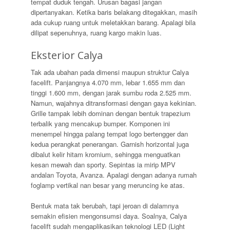
tempat duduk tengah. Urusan bagasi jangan
dipertanyakan. Ketika baris belakang ditegakkan, masih
ada cukup ruang untuk meletakkan barang. Apalagi bila
dilipat sepenuhnya, ruang kargo makin luas.
Eksterior Calya
Tak ada ubahan pada dimensi maupun struktur Calya
facelift. Panjangnya 4.070 mm, lebar 1.655 mm dan
tinggi 1.600 mm, dengan jarak sumbu roda 2.525 mm.
Namun, wajahnya ditransformasi dengan gaya kekinian.
Grille tampak lebih dominan dengan bentuk trapezium
terbalik yang mencakup bumper. Komponen ini
menempel hingga palang tempat logo bertengger dan
kedua perangkat penerangan. Garnish horizontal juga
dibalut kelir hitam kromium, sehingga menguatkan
kesan mewah dan sporty. Sepintas ia mirip MPV
andalan Toyota, Avanza. Apalagi dengan adanya rumah
foglamp vertikal nan besar yang meruncing ke atas.
Bentuk mata tak berubah, tapi jeroan di dalamnya
semakin efisien mengonsumsi daya. Soalnya, Calya
facelift sudah mengaplikasikan teknologi LED (Light